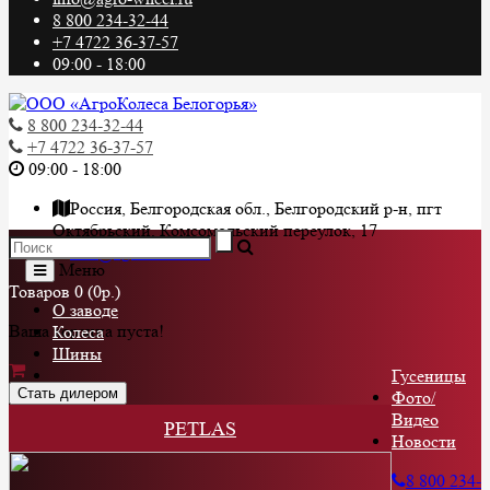
8 800 234-32-44
+7 4722 36-37-57
09:00 - 18:00
8 800 234-32-44
+7 4722 36-37-57
09:00 - 18:00
Россия, Белгородская обл., Белгородский р-н, пгт
Октябрьский, Комсомольский переулок, 17
info@agro-wheel.ru
Меню
Товаров 0 (0р.)
О заводе
Ваша корзина пуста!
Колеса
Шины
Гусеницы
Стать дилером
Фото/
Видео
PETLAS
Новости
8 800 234-