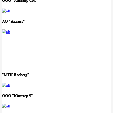
ООО "Альтаир СМ"
АО "Атлант"
"MTK Rosberg"
ООО "Юпитер 9"